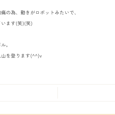
肉痛の為、動きがロボットみたいで、
ます(笑)(笑)
ボル。
を登ります(^^)v