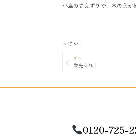
小鳥のさえずりや、木の葉が擦
～けいこ
前へ
栄光あれ！
0120-725-2