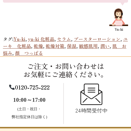
タグ:
Yu-ki
,
yu-ki 化粧品
,
セラム
,
ブースターローション
,
ユ
ーキ 化粧品
,
乾燥
,
乾燥対策
,
保湿
,
敏感肌用
,
潤い
,
肌 お
悩み
,
顏 つっぱる
ご注文・お問い合わせは
お気軽にご連絡ください。
0120-725-222
10:00～17:00
24時間受付中
(土日・祝日・
弊社指定休日は除く)