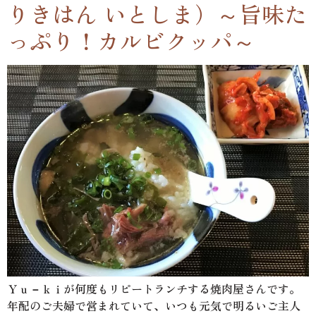
りきはん いとしま）～旨味た
っぷり！カルビクッパ～
Ｙｕ－ｋｉが何度もリピートランチする焼肉屋さんです。
年配のご夫婦で営まれていて、いつも元気で明るいご主人