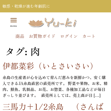
敏感・乾燥が進む年齢肌に
商品
お買物ガイド
ログイン
カート
タグ:
肉
伊都菜彩（いとさいさい）
糸島の生産者が心を込めて育んだ恵みを新鮮かつ、安く購
入できるJA糸島直営の直売所です。 野菜や果物、お米、精
肉、鮮魚、乳製品、お花、お惣菜、各種加工品などが毎日
ぎっしり並びます。 直売所としては、売上高が日 […]
三馬力+1/2糸島 （さんば