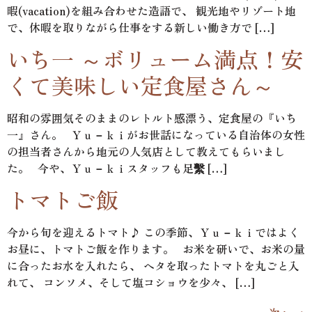
暇(vacation)を組み合わせた造語で、 観光地やリゾート地
で、休暇を取りながら仕事をする新しい働き方で […]
いち一 ～ボリューム満点！安
くて美味しい定食屋さん～
昭和の雰囲気そのままのレトルト感漂う、定食屋の『いち
一』さん。 Ｙｕ－ｋｉがお世話になっている自治体の女性
の担当者さんから地元の人気店として教えてもらいまし
た。 今や、Ｙｕ－ｋｉスタッフも足繫 […]
トマトご飯
今から旬を迎えるトマト♪ この季節、Ｙｕ－ｋｉではよく
お昼に、トマトご飯を作ります。 お米を研いで、お米の量
に合ったお水を入れたら、 ヘタを取ったトマトを丸ごと入
れて、 コンソメ、そして塩コショウを少々、 […]